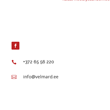
+372 65 56 220

info@velmard.ee
