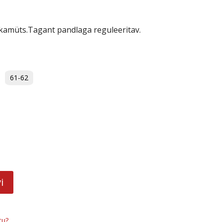
okamüts.Tagant pandlaga reguleeritav.
61-62
i
tu?