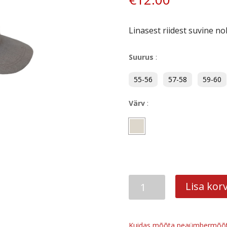
Linasest riidest suvine n
Suurus
:
55-56
57-58
59-60
Värv
:
Saare
Lisa korv
kogus
Kuidas mõõta peaümbermõõ