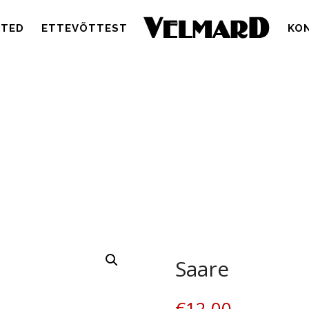
TED
ETTEVÕTTEST
KO
Saare
€
12.00