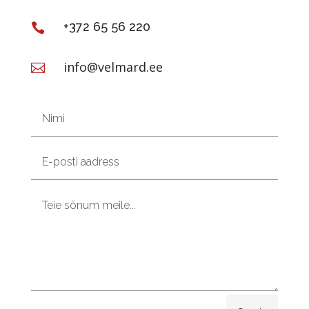
+372 65 56 220

info@velmard.ee
