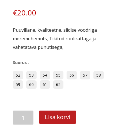
€
20.00
Puuvillane, kvaliteetne, siidise voodriga
meremehemüts, Tikitud roolirattaga ja
vahetatava punutisega,
Suurus
:
52
53
54
55
56
57
58
59
60
61
62
Kari
Lisa korvi
kogus